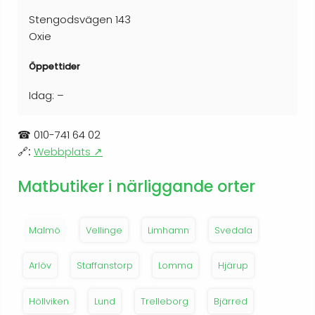
Stengodsvägen 143
Oxie
Öppettider
Idag: –
☎
010-741 64 02
🔗:
Webbplats ↗
Matbutiker i närliggande orter
Malmö
Vellinge
Limhamn
Svedala
Arlöv
Staffanstorp
Lomma
Hjärup
Höllviken
Lund
Trelleborg
Bjärred