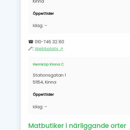
Kinna
Öppettider
Idag: –
☎
010-746 32 80
🔗:
Webbplats ↗
Hemköp Kinna C
Stationsgatan 1
51154, Kinna
Öppettider
Idag: –
Matbutiker i närliggande orter