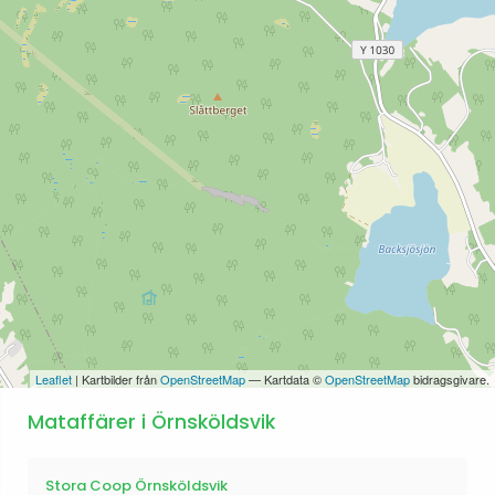
Leaflet
| Kartbilder från
OpenStreetMap
— Kartdata ©
OpenStreetMap
bidragsgivare.
Mataffärer i Örnsköldsvik
Stora Coop Örnsköldsvik