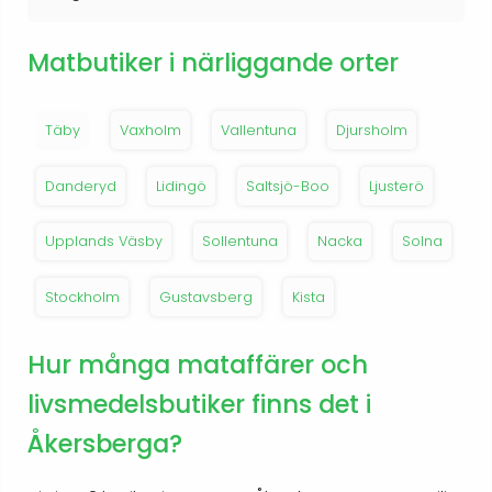
Matbutiker i närliggande orter
Täby
Vaxholm
Vallentuna
Djursholm
Danderyd
Lidingö
Saltsjö-Boo
Ljusterö
Upplands Väsby
Sollentuna
Nacka
Solna
Stockholm
Gustavsberg
Kista
Hur många mataffärer och
livsmedelsbutiker finns det i
Åkersberga?